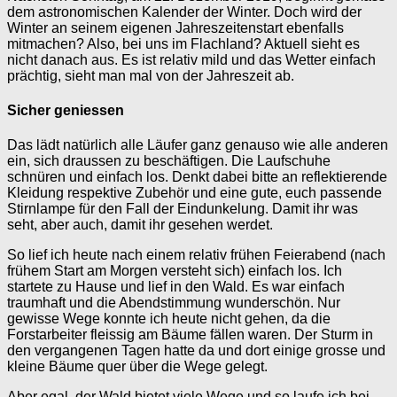
dem astronomischen Kalender der Winter. Doch wird der
Winter an seinem eigenen Jahreszeitenstart ebenfalls
mitmachen? Also, bei uns im Flachland? Aktuell sieht es
nicht danach aus. Es ist relativ mild und das Wetter einfach
prächtig, sieht man mal von der Jahreszeit ab.
Sicher geniessen
Das lädt natürlich alle Läufer ganz genauso wie alle anderen
ein, sich draussen zu beschäftigen. Die Laufschuhe
schnüren und einfach los. Denkt dabei bitte an reflektierende
Kleidung respektive Zubehör und eine gute, euch passende
Stirnlampe für den Fall der Eindunkelung. Damit ihr was
seht, aber auch, damit ihr gesehen werdet.
So lief ich heute nach einem relativ frühen Feierabend (nach
frühem Start am Morgen versteht sich) einfach los. Ich
startete zu Hause und lief in den Wald. Es war einfach
traumhaft und die Abendstimmung wunderschön. Nur
gewisse Wege konnte ich heute nicht gehen, da die
Forstarbeiter fleissig am Bäume fällen waren. Der Sturm in
den vergangenen Tagen hatte da und dort einige grosse und
kleine Bäume quer über die Wege gelegt.
Aber egal, der Wald bietet viele Wege und so laufe ich bei