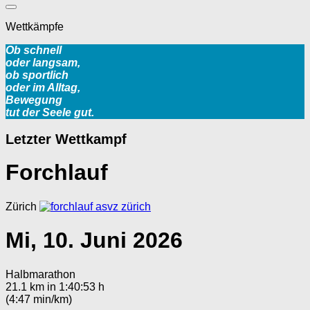
Wettkämpfe
Ob schnell
oder langsam,
ob sportlich
oder im Alltag,
Bewegung
tut der Seele gut.
Letzter Wettkampf
Forchlauf
Zürich
Mi, 10. Juni 2026
Halbmarathon
21.1 km in 1:40:53 h
(4:47 min/km)