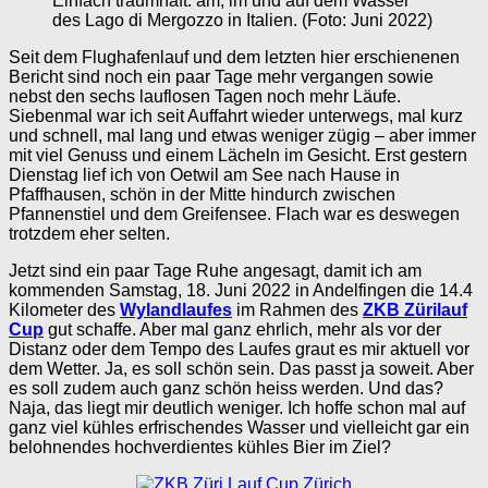
Einfach traumhaft: am, im und auf dem Wasser
des Lago di Mergozzo in Italien. (Foto: Juni 2022)
Seit dem Flughafenlauf und dem letzten hier erschienenen
Bericht sind noch ein paar Tage mehr vergangen sowie
nebst den sechs lauflosen Tagen noch mehr Läufe.
Siebenmal war ich seit Auffahrt wieder unterwegs, mal kurz
und schnell, mal lang und etwas weniger zügig – aber immer
mit viel Genuss und einem Lächeln im Gesicht. Erst gestern
Dienstag lief ich von Oetwil am See nach Hause in
Pfaffhausen, schön in der Mitte hindurch zwischen
Pfannenstiel und dem Greifensee. Flach war es deswegen
trotzdem eher selten.
Jetzt sind ein paar Tage Ruhe angesagt, damit ich am
kommenden Samstag, 18. Juni 2022 in Andelfingen die 14.4
Kilometer des
Wylandlaufes
im Rahmen des
ZKB Zürilauf
Cup
gut schaffe. Aber mal ganz ehrlich, mehr als vor der
Distanz oder dem Tempo des Laufes graut es mir aktuell vor
dem Wetter. Ja, es soll schön sein. Das passt ja soweit. Aber
es soll zudem auch ganz schön heiss werden. Und das?
Naja, das liegt mir deutlich weniger. Ich hoffe schon mal auf
ganz viel kühles erfrischendes Wasser und vielleicht gar ein
belohnendes hochverdientes kühles Bier im Ziel?