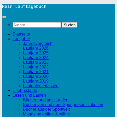
Unter
Mein Lauftagebuch
dem
Inhalt
Suchen
nach:
Startseite
Laufjahre
Jahresvergleich
Laufjahr 2026
Laufjahr 2025
Laufjahr 2024
Laufjahr 2023
Laufjahr 2022
Laufjahr 2021
Laufjahr 2020
Laufjahr 2019
Laufdaten erfassen
Erlebnisläufe
Lesen und Laufen
Bücher rund ums Laufen
Bücher von und über Sportpersönlichkeiten
Bücher aus der Sportwelt
Magazine online & offline