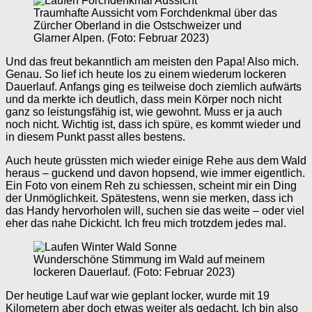
Traumhafte Aussicht vom Forchdenkmal über das
Zürcher Oberland in die Ostschweizer und
Glarner Alpen. (Foto: Februar 2023)
Und das freut bekanntlich am meisten den Papa! Also mich.
Genau. So lief ich heute los zu einem wiederum lockeren
Dauerlauf. Anfangs ging es teilweise doch ziemlich aufwärts
und da merkte ich deutlich, dass mein Körper noch nicht
ganz so leistungsfähig ist, wie gewohnt. Muss er ja auch
noch nicht. Wichtig ist, dass ich spüre, es kommt wieder und
in diesem Punkt passt alles bestens.
Auch heute grüssten mich wieder einige Rehe aus dem Wald
heraus – guckend und davon hopsend, wie immer eigentlich.
Ein Foto von einem Reh zu schiessen, scheint mir ein Ding
der Unmöglichkeit. Spätestens, wenn sie merken, dass ich
das Handy hervorholen will, suchen sie das weite – oder viel
eher das nahe Dickicht. Ich freu mich trotzdem jedes mal.
Wunderschöne Stimmung im Wald auf meinem
lockeren Dauerlauf. (Foto: Februar 2023)
Der heutige Lauf war wie geplant locker, wurde mit 19
Kilometern aber doch etwas weiter als gedacht. Ich bin also