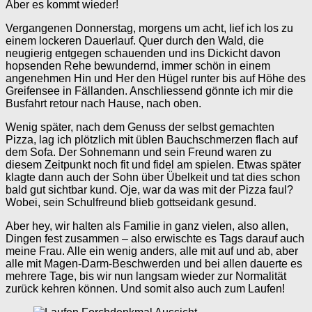
Aber es kommt wieder!
Vergangenen Donnerstag, morgens um acht, lief ich los zu
einem lockeren Dauerlauf. Quer durch den Wald, die
neugierig entgegen schauenden und ins Dickicht davon
hopsenden Rehe bewundernd, immer schön in einem
angenehmen Hin und Her den Hügel runter bis auf Höhe des
Greifensee in Fällanden. Anschliessend gönnte ich mir die
Busfahrt retour nach Hause, nach oben.
Wenig später, nach dem Genuss der selbst gemachten
Pizza, lag ich plötzlich mit üblen Bauchschmerzen flach auf
dem Sofa. Der Sohnemann und sein Freund waren zu
diesem Zeitpunkt noch fit und fidel am spielen. Etwas später
klagte dann auch der Sohn über Übelkeit und tat dies schon
bald gut sichtbar kund. Oje, war da was mit der Pizza faul?
Wobei, sein Schulfreund blieb gottseidank gesund.
Aber hey, wir halten als Familie in ganz vielen, also allen,
Dingen fest zusammen – also erwischte es Tags darauf auch
meine Frau. Alle ein wenig anders, alle mit auf und ab, aber
alle mit Magen-Darm-Beschwerden und bei allen dauerte es
mehrere Tage, bis wir nun langsam wieder zur Normalität
zurück kehren können. Und somit also auch zum Laufen!