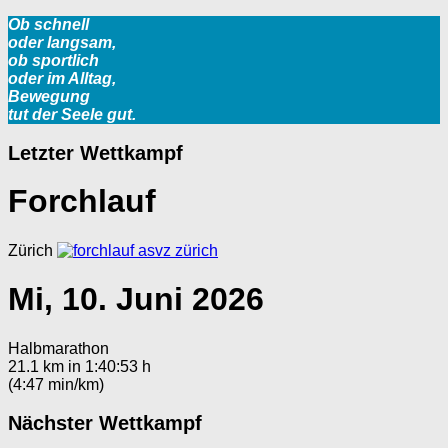
Ob schnell
oder langsam,
ob sportlich
oder im Alltag,
Bewegung
tut der Seele gut.
Letzter Wettkampf
Forchlauf
Zürich
Mi, 10. Juni 2026
Halbmarathon
21.1 km in 1:40:53 h
(4:47 min/km)
Nächster Wettkampf