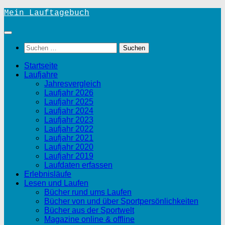
Unter
Mein Lauftagebuch
dem
Inhalt
Suchen
nach:
Startseite
Laufjahre
Jahresvergleich
Laufjahr 2026
Laufjahr 2025
Laufjahr 2024
Laufjahr 2023
Laufjahr 2022
Laufjahr 2021
Laufjahr 2020
Laufjahr 2019
Laufdaten erfassen
Erlebnisläufe
Lesen und Laufen
Bücher rund ums Laufen
Bücher von und über Sportpersönlichkeiten
Bücher aus der Sportwelt
Magazine online & offline