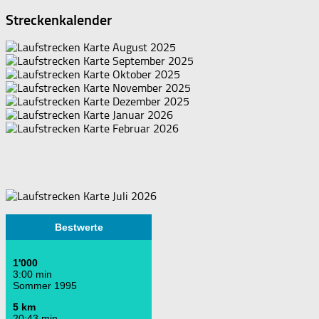
Streckenkalender
Bestwerte
1'000
3:00 min
Sommer 1995
5 km
20:43 min