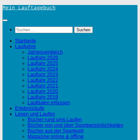
Unter
Mein Lauftagebuch
dem
Inhalt
Suchen
nach:
Startseite
Laufjahre
Jahresvergleich
Laufjahr 2026
Laufjahr 2025
Laufjahr 2024
Laufjahr 2023
Laufjahr 2022
Laufjahr 2021
Laufjahr 2020
Laufjahr 2019
Laufdaten erfassen
Erlebnisläufe
Lesen und Laufen
Bücher rund ums Laufen
Bücher von und über Sportpersönlichkeiten
Bücher aus der Sportwelt
Magazine online & offline