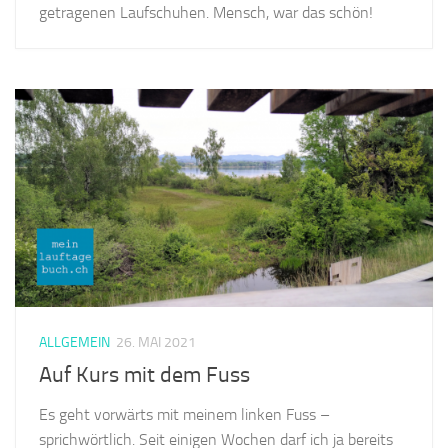
getragenen Laufschuhen. Mensch, war das schön!
ALLGEMEIN
26. MAI 2021
Auf Kurs mit dem Fuss
Es geht vorwärts mit meinem linken Fuss –
sprichwörtlich. Seit einigen Wochen darf ich ja bereits