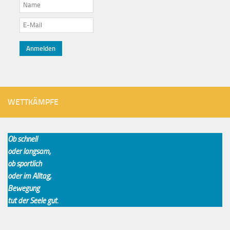
WETTKÄMPFE
Ob schnell
oder langsam,
ob sportlich
oder im Alltag,
Bewegung
tut der Seele gut.